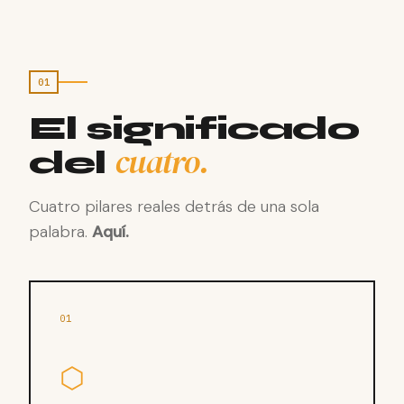
01
El significado
cuatro.
del
Cuatro pilares reales detrás de una sola
palabra.
Aquí.
01
⬡