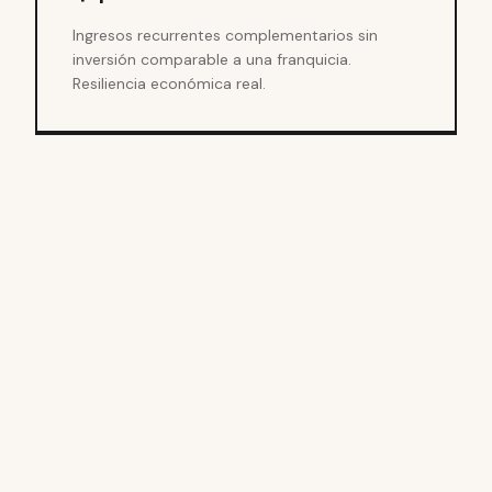
Ingresos recurrentes complementarios sin
inversión comparable a una franquicia.
Resiliencia económica real.
02
Cómo
funciona
sistema.
el