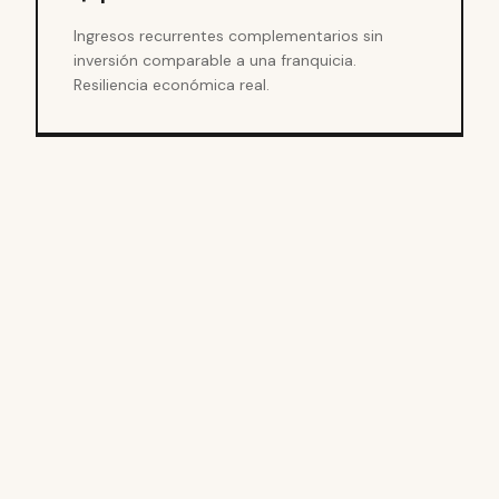
Ingresos recurrentes complementarios sin
inversión comparable a una franquicia.
Resiliencia económica real.
02
Cómo
funciona
sistema.
el