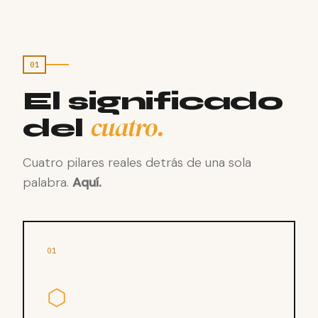
01
El significado
cuatro.
del
Cuatro pilares reales detrás de una sola
palabra.
Aquí.
01
⬡