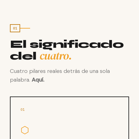
01
El significado
cuatro.
del
Cuatro pilares reales detrás de una sola
palabra.
Aquí.
01
⬡