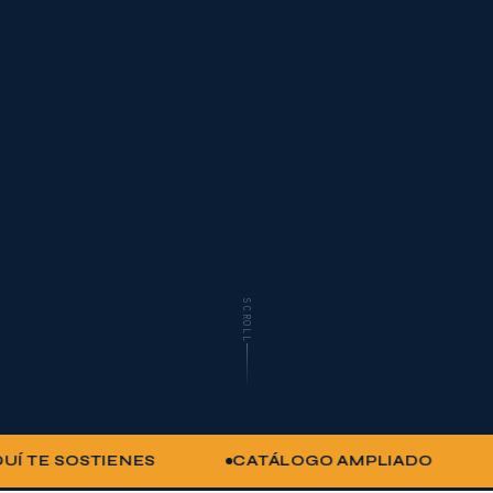
SCROLL
IENES
CATÁLOGO AMPLIADO
AGENTE IA