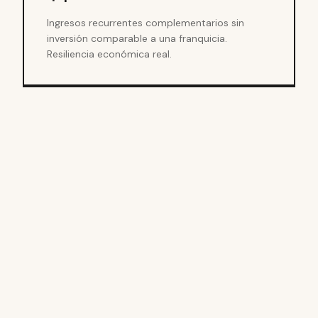
Ingresos recurrentes complementarios sin
inversión comparable a una franquicia.
Resiliencia económica real.
02
Cómo
funciona
sistema.
el