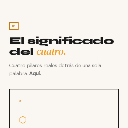
01
El significado
cuatro.
del
Cuatro pilares reales detrás de una sola
palabra.
Aquí.
01
⬡