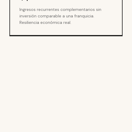
Ingresos recurrentes complementarios sin
inversión comparable a una franquicia.
Resiliencia económica real.
02
Cómo
funciona
sistema.
el